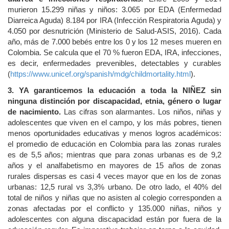
murieron 15.299 niñas y niños: 3.065 por EDA (Enfermedad
Diarreica Aguda) 8.184 por IRA (Infección Respiratoria Aguda) y
4.050 por desnutrición (Ministerio de Salud-ASIS, 2016). Cada
año, más de 7.000 bebés entre los 0 y los 12 meses mueren en
Colombia. Se calcula que el 70 % fueron EDA, IRA, infecciones,
es decir, enfermedades prevenibles, detectables y curables
(
https://www.unicef.org/spanish/mdg/childmortality.html
).
3. YA garanticemos la educación a toda la NIÑEZ sin
ninguna distinción por discapacidad, etnia, género o lugar
de nacimiento.
Las cifras son alarmantes. Los niños, niñas y
adolescentes que viven en el campo, y los más pobres, tienen
menos oportunidades educativas y menos logros académicos:
el promedio de educación en Colombia para las zonas rurales
es de 5,5 años; mientras que para zonas urbanas es de 9,2
años y el analfabetismo en mayores de 15 años de zonas
rurales dispersas es casi 4 veces mayor que en los de zonas
urbanas: 12,5 rural vs 3,3% urbano. De otro lado, el 40% del
total de niños y niñas que no asisten al colegio corresponden a
zonas afectadas por el conflicto y 135.000 niñas, niños y
adolescentes con alguna discapacidad están por fuera de la