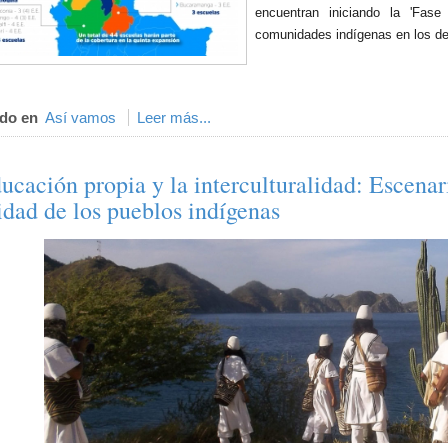
encuentran iniciando la 'Fase
comunidades indígenas en los de
do en
Así vamos
Leer más...
ucación propia y la interculturalidad: Escenari
idad de los pueblos indígenas