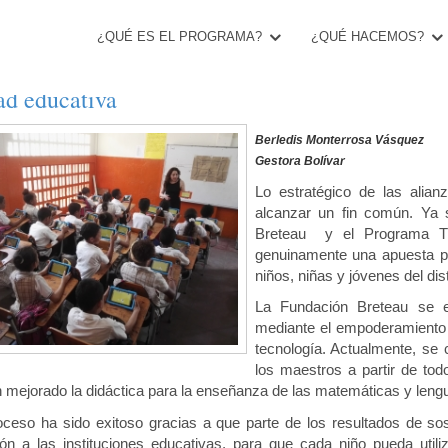
¿QUÉ ES EL PROGRAMA?
¿QUÉ HACEMOS?
lianza exitosa en pro del mejoramiento en la 
ad educativa
Berledis Monterrosa Vásquez
Gestora Bolívar
Lo estratégico de las alia
alcanzar un fin común. Ya 
Breteau y el Programa Tr
genuinamente una apuesta por
niños, niñas y jóvenes del dis
La Fundación Breteau se 
mediante el empoderamiento 
tecnología. Actualmente, se
los maestros a partir de to
 mejorado la didáctica para la enseñanza de las matemáticas y lengua
oceso ha sido exitoso gracias a que parte de los resultados de sost
ón a las instituciones educativas, para que cada niño pueda util