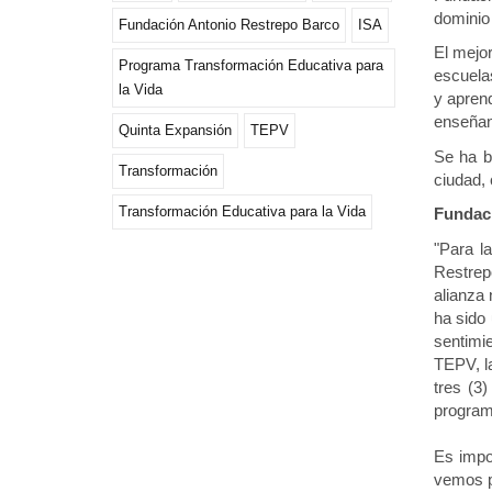
dominio 
Fundación Antonio Restrepo Barco
ISA
El mejo
Programa Transformación Educativa para
escuelas
la Vida
y aprend
enseñan
Quinta Expansión
TEPV
Se ha b
Transformación
ciudad, 
Transformación Educativa para la Vida
Fundaci
"Para l
Restrepo
alianza
ha sido 
sentimie
TEPV, l
tres (3
program
Es impo
vemos p