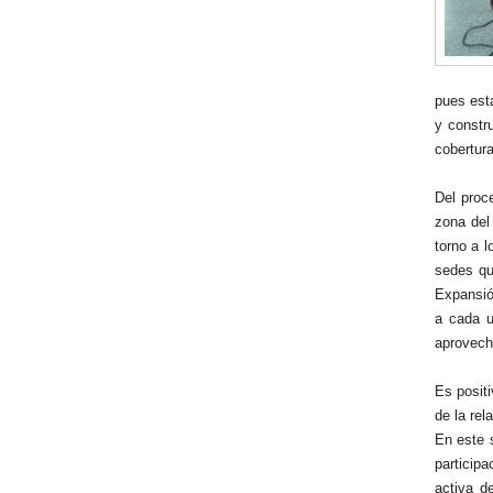
pues esta
y constr
cobertur
Del proc
zona del 
torno a l
sedes qu
Expansió
a cada u
aprovech
Es positi
de la rel
En este 
participa
activa d