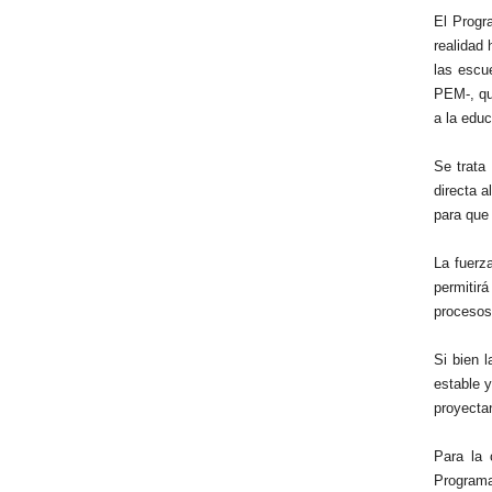
El Progr
realidad 
las escue
PEM-, que
a la educ
Se trata
directa a
para que
La fuerza
permitir
procesos 
Si bien 
estable y
proyectan
Para la 
Programa 