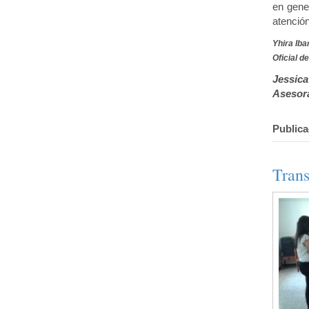
en gene
atenció
Yhira Ib
Oficial d
Jessica
Asesora
Publica
Trans