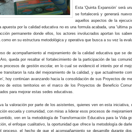
Esta ‘Quinta Expansión’ será un
se fortalecerá y generará nuevo
aquellos aspectos de la ejecuci
 apuesta por la calidad educativa no es una formula acabada, una “ultima pal
ucción permanente donde ellos, los actores involucrados aportan los sab
a como en su estructura metodológica y operativa que busca a su vez la eval
eso de acompañamiento al mejoramiento de la calidad educativa que se desa
Aro, queda por resaltar el fortalecimiento de la participación de las comuni
os procesos de gestión escolar, en lo cual se evidenció el interés por el mej
e transitaron la ruta del mejoramiento de la calidad, y que actualmente como
n’, hoy continúan avanzando hacia la consolidación de sus Proyectos de mej
no de estos territorios en el marco de los Proyectos de Beneficio Co
ados para mejorar estas sedes educativas.
va la valoración por parte de los asistentes, quienes ven en esta iniciativa,
ación escuela y comunidad, con miras a liderar esos procesos de mejoramient
sentido, ven en la metodología de Transformación Educativa para la Vida gr
ción, el enfoque cualitativo, la oportunidad que ofrece la metodología de dar
el proceso, el hecho de que el acompañamiento se desarrolle durante dos a