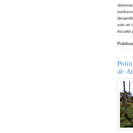
observac
instituc
desarroll
solo en 
escuela 
Publica
Polít
de An