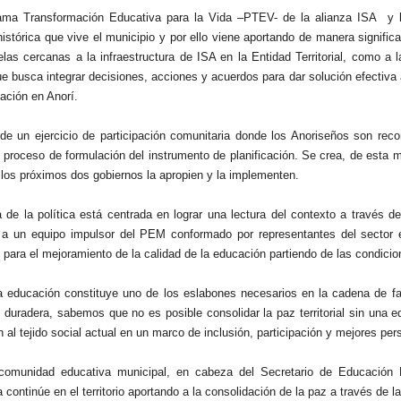
ama Transformación Educativa para la Vida –PTEV- de la alianza ISA y l
histórica que vive el municipio y por ello viene aportando de manera signific
las cercanas a la infraestructura de ISA en la Entidad Territorial, como a l
 busca integrar decisiones, acciones y acuerdos para dar solución efectiva 
ación en Anorí.
 de un ejercicio de participación comunitaria donde los Anoriseños son re
l proceso de formulación del instrumento de planificación. Se crea, de esta 
 los próximos dos gobiernos la apropien y la implementen.
 de la política está centrada en lograr una lectura del contexto a través d
á a un equipo impulsor del PEM conformado por representantes del sector 
para el mejoramiento de la calidad de la educación partiendo de las condicione
la educación constituye uno de los eslabones necesarios en la cadena de fa
 duradera, sabemos que no es posible consolidar la paz territorial sin una 
 al tejido social actual en un marco de inclusión, participación y mejores per
comunidad educativa municipal, en cabeza del Secretario de Educación L
continúe en el territorio aportando a la consolidación de la paz a través de 