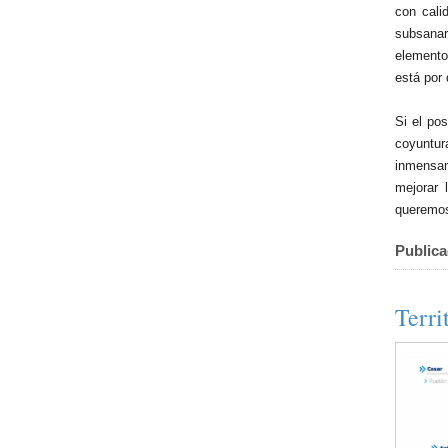
con cali
subsanar 
elemento
está por 
Si el po
coyuntur
inmensame
mejorar 
queremos
Publica
Terri