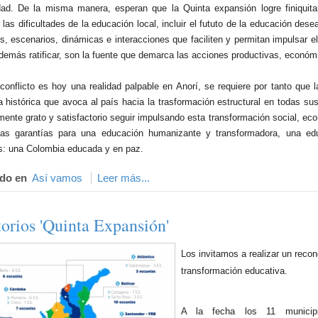
dad. De la misma manera, esperan que la Quinta expansión logre finiquit
las dificultades de la educación local, incluir el fututo de la educación de
s, escenarios, dinámicas e interacciones que faciliten y permitan impulsar 
demás ratificar, son la fuente que demarca las acciones productivas, económic
sconflicto es hoy una realidad palpable en Anorí, se requiere por tanto que 
a histórica que avoca al país hacia la trasformación estructural en todas 
nte grato y satisfactorio seguir impulsando esta transformación social, eco
las garantías para una educación humanizante y transformadora, una edu
: una Colombia educada y en paz.
do en
Así vamos
Leer más...
torios 'Quinta Expansión'
Los invitamos a realizar un reco
transformación educativa.
A la fecha los 11 municip